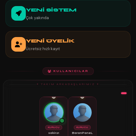
YENİ SİSTEM
Çok yakında
YENİ ÜYELİK
Ücretsiz hızlı kayıt
KULLANICILAR
✦ TAKIM ARKADAŞLARIMIZ ✦
🔴
🔴
KURUCU
KURUCU
sakir21
BaranPaneL