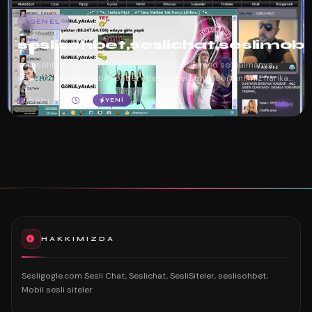
GENEL
seslisohbet,seslichat ,sohbet
il,mobilsesli
sitleri ,mobilsohbet
seslisohbet seslichat seslisitler mobilsohbet site girşleri artik
bizden arkadşalr sohbet sitlerin giriş bizden başlyur
www.sesligogle....
14 Tem 2026
1 dk
HAKKIMIZDA
Sesligogle.com Sesli Chat, Seslichat, SesliSiteler, seslisohbet,
Mobil sesli siteler