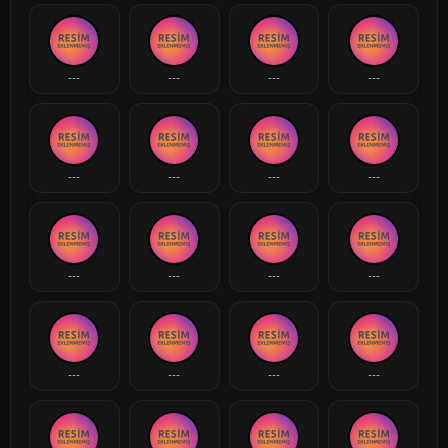
---
---
---
---
---
---
---
---
---
---
---
---
---
---
---
---