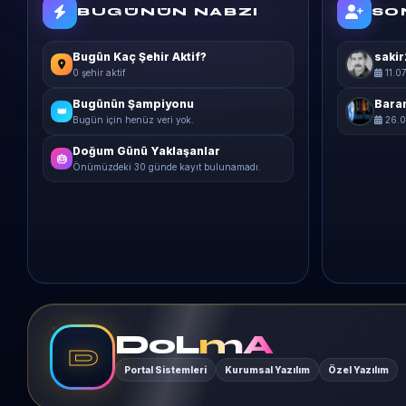
BUGÜNÜN NABZI
SO
Bugün Kaç Şehir Aktif?
sakir
0 şehir aktif
11.0
Bugünün Şampiyonu
Bara
👑
Bugün için henüz veri yok.
26.0
Doğum Günü Yaklaşanlar
🎂
Önümüzdeki 30 günde kayıt bulunamadı.
DoL
mA
D
Portal Sistemleri
Kurumsal Yazılım
Özel Yazılım