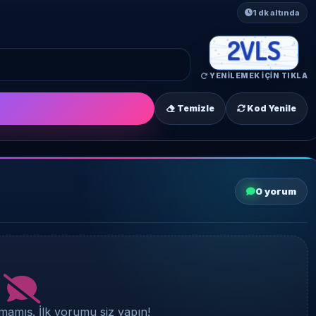
1 dk altında
YENILEMEK IÇIN TIKLA
Temizle
Kod Yenile
0 yorum
amış. İlk yorumu siz yapın!