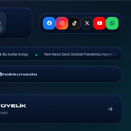
Yeni Nesil Sesli Sohbet Panelimiz Hayırlı oLsun Tüm Kullanıcılarımıza. Ha
hakkımızda
 ÜYELİK
katıl