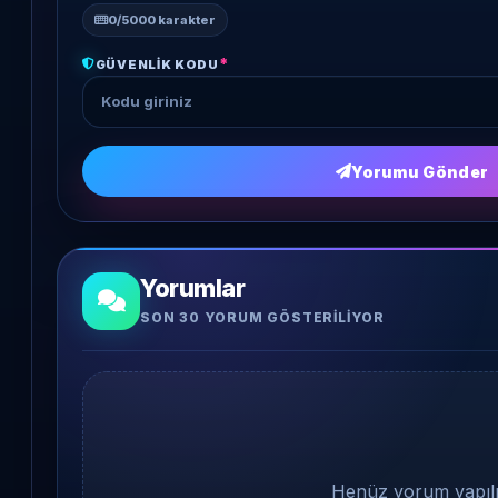
0
/5000 karakter
*
GÜVENLIK KODU
Yorumu Gönder
Yorumlar
SON 30 YORUM GÖSTERILIYOR
Henüz yorum yapılm