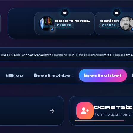
👑
👑
BaranPaneL
sakir21
KURUCU
KURUCU
nelimiz Hayırlı oLsun Tüm Kullanıcılarımıza. Hayal Etmek Bu kadar kolay.
◆
Blog
sesli sohbet
seslisohbet
ÜCRETSİZ
Profilini oluştur, hemen 