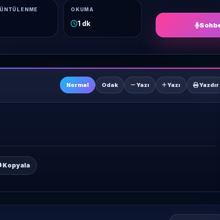
ÜNTÜLENME
OKUMA
1 dk
Sohbe
Normal
Odak
Yazı
Yazı
Yazdır
Kopyala