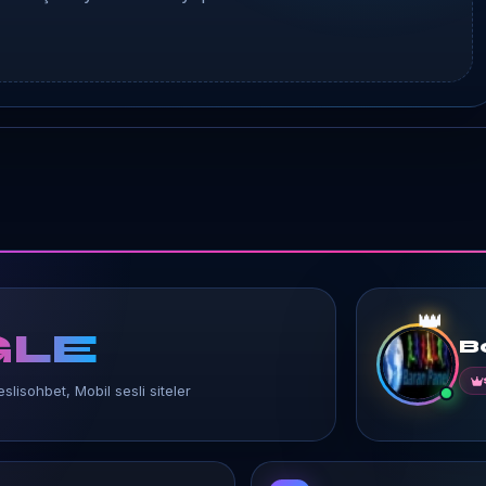
👑
LE
B
slisohbet, Mobil sesli siteler