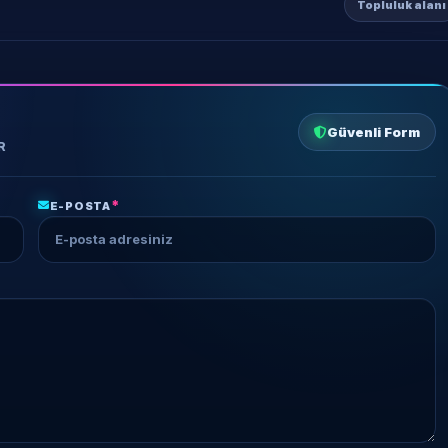
Topluluk alanı
Güvenli Form
R
*
E-POSTA