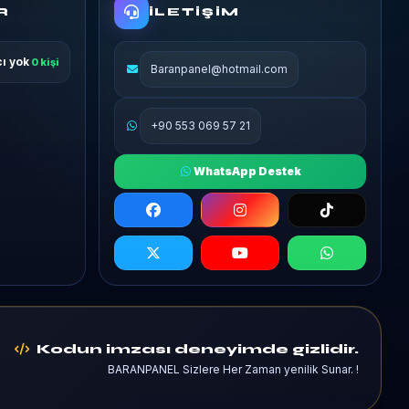
R
İLETIŞIM
cı yok
0 kişi
Baranpanel@hotmail.com
+90 553 069 57 21
WhatsApp Destek
Kodun imzası deneyimde gizlidir.
BARANPANEL Sizlere Her Zaman yenilik Sunar. !