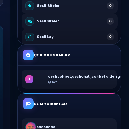
Sesli Siteler
0
SesliSiteler
0
SesliSay
0
Sesli Var
0
ÇOK OKUNANLAR
seslisohbet,seslichat ,sohbet sitleri ,m...
1
142
SON YORUMLAR
sdasadsd