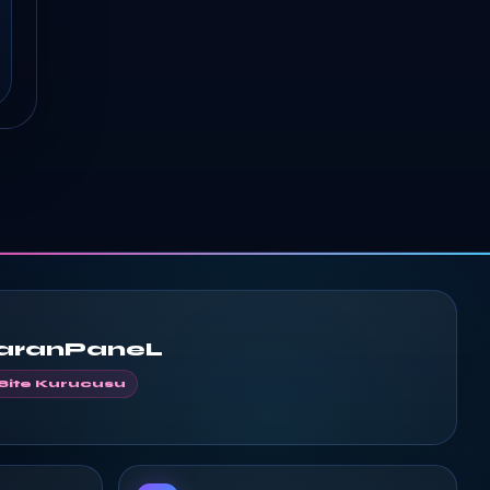
aranPaneL
Site Kurucusu