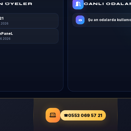
N ÜYELER
CANLI ODALA
21
Şu an odalarda kullanı
0
7.2026
nPaneL
6.2026
0553 069 57 21