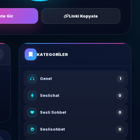
te Gir
Linki Kopyala
KATEGORILER
Genel
1
Seslichat
0
Sesli Sohbet
0
Seslisohbet
0