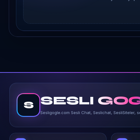
SESLI
GOG
S
Sesligogle.com Sesli Chat, Seslichat, SesliSiteler, se