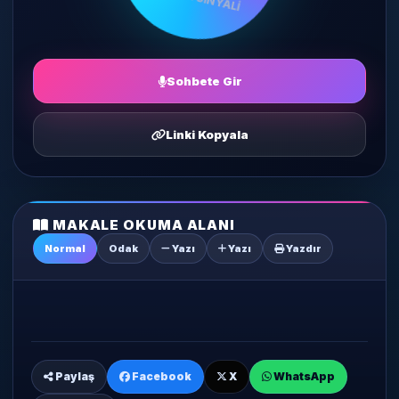
Sohbete Gir
Linki Kopyala
MAKALE OKUMA ALANI
Normal
Odak
Yazı
Yazı
Yazdır
Paylaş
Facebook
X
WhatsApp