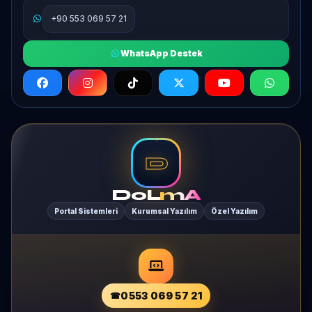
+90 553 069 57 21
WhatsApp Destek
D
DoL
mA
Portal Sistemleri
Kurumsal Yazılım
Özel Yazılım
0553 069 57 21