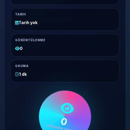
TARIH
Tarih yok
GÖRÜNTÜLENME
0
OKUMA
1 dk
OKUNMA SINYALI
0