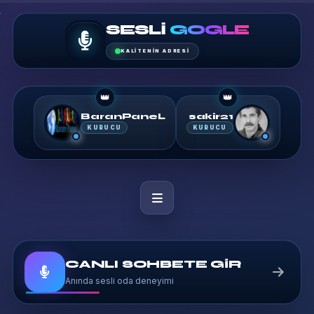
SESLI
GOGLE
KALITENIN ADRESI
👑
👑
BaranPaneL
sakir21
KURUCU
KURUCU
CANLI SOHBETE GİR
Anında sesli oda deneyimi