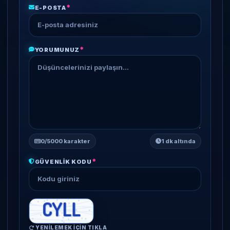
*
E-POSTA
*
YORUMUNUZ
0
/5000 karakter
1 dk altında
*
GÜVENLIK KODU
YENILEMEK IÇIN TIKLA