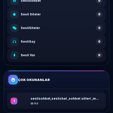
Seslisohbet
0
Sesli Siteler
0
SesliSiteler
0
SesliSay
0
Sesli Var
0
ÇOK OKUNANLAR
seslisohbet,seslichat ,sohbet sitleri ,m...
1
146