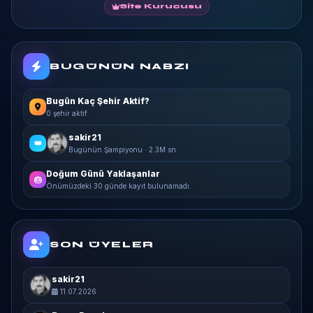
Site Kurucusu
BUGÜNÜN NABZI
Bugün Kaç Şehir Aktif?
0 şehir aktif
sakir21
👑
Bugünün Şampiyonu · 2.3M sn
Doğum Günü Yaklaşanlar
🎂
Önümüzdeki 30 günde kayıt bulunamadı.
SON ÜYELER
sakir21
11.07.2026