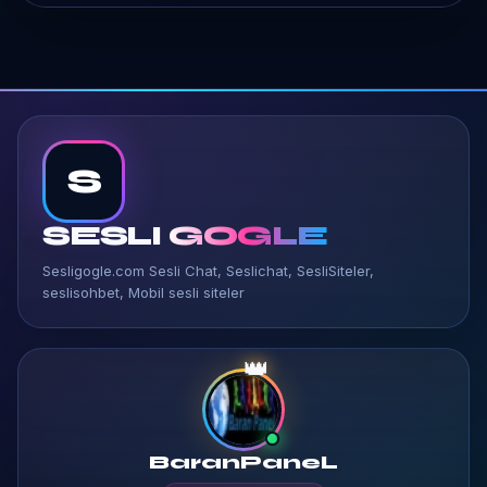
S
SESLI
GOGLE
Sesligogle.com Sesli Chat, Seslichat, SesliSiteler,
seslisohbet, Mobil sesli siteler
👑
BaranPaneL