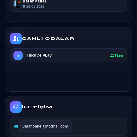
BaranPaneL
26.06.2026
CANLI ODALAR
TüRKÇe PLay
1
1 kişi
İLETIŞIM
Baranpanel@hotmail.com